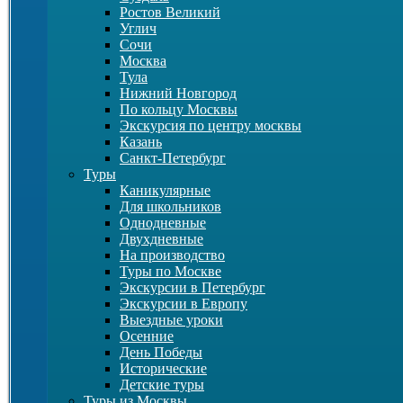
Ростов Великий
Углич
Сочи
Москва
Тула
Нижний Новгород
По кольцу Москвы
Экскурсия по центру москвы
Казань
Санкт-Петербург
Туры
Каникулярные
Для школьников
Однодневные
Двухдневные
На производство
Туры по Москве
Экскурсии в Петербург
Экскурсии в Европу
Выездные уроки
Осенние
День Победы
Исторические
Детские туры
Туры из Москвы