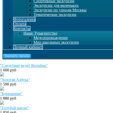
Спортивные экскурсии
Экскурсии для маленьких
Экскурсии по улицам Москвы
Тематические экскурсии
Фотогалерея
Оплата
Контакты
Наше Турагентство
Медсопровождение
Мир школьных экскурсии
Личный кабинет
Заказать звонок
"Следствие ведет Колобок"
1 600
руб
"Золотая Азбука"
1 590
руб
"Букварище"
1 880
руб
"Голубой вагон"
1 850
руб