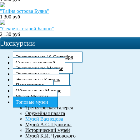
"Тайна острова Буяна"
1 300
руб
"Секреты старой Башни"
2 130
руб
Экскурсии
Экскурсии на 18 Сентября
Список экскурсий
Экскурсии по Москве
Экскурсии года
Экскурсии в Кремль
Переделкино
Обзорные по Москве
Музеи Москвы
Топовые музеи
Третьяковская галерея
Оружейная палата
Музей Васнецова
Музей А.С. Пушкина
Исторический музей
Музей К.И. Чуковского