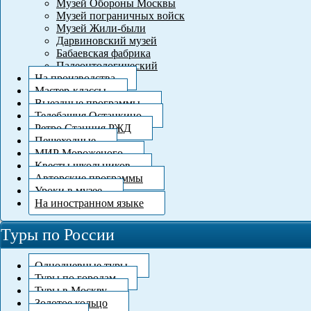
Музей Обороны Москвы
Музей пограничных войск
Музей Жили-были
Дарвиновский музей
Бабаевская фабрика
Палеонтологический
На производства
Мастер-классы
Выездные программы
Телебашня Останкино
Ретро Станция РЖД
Пешеходные
МИР Мороженого
Квесты школьников
Авторские программы
Уроки в музее
На иностранном языке
Туры по России
Однодневные туры
Туры по городам
Туры в Москву
Золотое кольцо