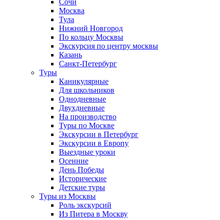
Сочи
Москва
Тула
Нижний Новгород
По кольцу Москвы
Экскурсия по центру москвы
Казань
Санкт-Петербург
Туры
Каникулярные
Для школьников
Однодневные
Двухдневные
На производство
Туры по Москве
Экскурсии в Петербург
Экскурсии в Европу
Выездные уроки
Осенние
День Победы
Исторические
Детские туры
Туры из Москвы
Роль экскурсий
Из Питера в Москву