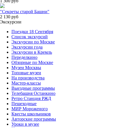
1 300
руб
"Секреты старой Башни"
2 130
руб
Экскурсии
Поездки 18 Сентября
Список экскурсий
Экскурсии по Москве
Экскурсии года
Экскурсии в Кремль
Переделкино
Обзорные по Москве
Музеи Москвы
Топовые музеи
На производства
Мастер-классы
Выездные программы
Телебашня Останкино
Ретро Станция РЖД
Пешеходные
МИР Мороженого
Квесты школьников
Авторские программы
Уроки в музее