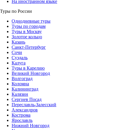
На иностранном языке
Туры по России
Однодневные туры
Туры по городам
Туры в Москву
Золотое кольцо
Казань
Санкт-Петербург
Сочи
Суздаль
Калуга
Туры в Карелию
Великий Новгород
Волгоград
Коломна
Калининград
Калязин
Сергиев Посад
Переславль-Залесский
Александров
Кострома
Ярославль
Нижний Новгород