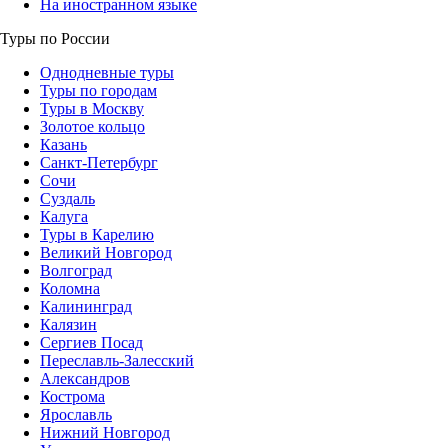
На иностранном языке
Туры по России
Однодневные туры
Туры по городам
Туры в Москву
Золотое кольцо
Казань
Санкт-Петербург
Сочи
Суздаль
Калуга
Туры в Карелию
Великий Новгород
Волгоград
Коломна
Калининград
Калязин
Сергиев Посад
Переславль-Залесский
Александров
Кострома
Ярославль
Нижний Новгород