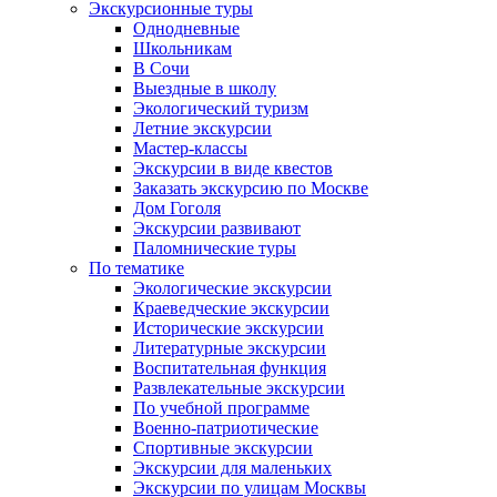
Экскурсионные туры
Однодневные
Школьникам
В Сочи
Выездные в школу
Экологический туризм
Летние экскурсии
Мастер-классы
Экскурсии в виде квестов
Заказать экскурсию по Москве
Дом Гоголя
Экскурсии развивают
Паломнические туры
По тематике
Экологические экскурсии
Краеведческие экскурсии
Исторические экскурсии
Литературные экскурсии
Воспитательная функция
Развлекательные экскурсии
По учебной программе
Военно-патриотические
Спортивные экскурсии
Экскурсии для маленьких
Экскурсии по улицам Москвы