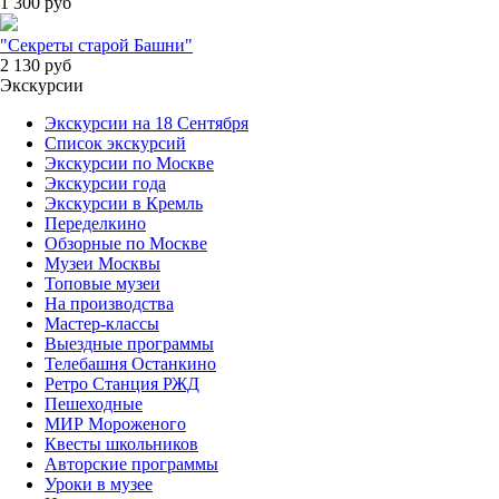
1 300
руб
"Секреты старой Башни"
2 130
руб
Экскурсии
Экскурсии на 18 Сентября
Список экскурсий
Экскурсии по Москве
Экскурсии года
Экскурсии в Кремль
Переделкино
Обзорные по Москве
Музеи Москвы
Топовые музеи
На производства
Мастер-классы
Выездные программы
Телебашня Останкино
Ретро Станция РЖД
Пешеходные
МИР Мороженого
Квесты школьников
Авторские программы
Уроки в музее