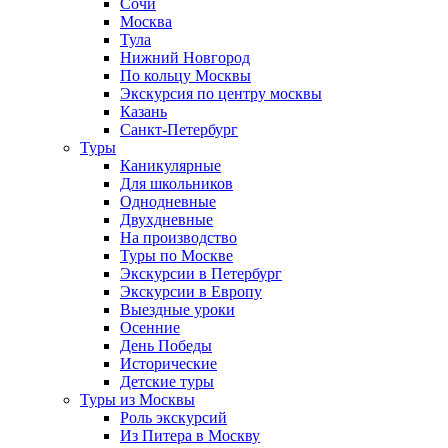
Сочи
Москва
Тула
Нижний Новгород
По кольцу Москвы
Экскурсия по центру москвы
Казань
Санкт-Петербург
Туры
Каникулярные
Для школьников
Однодневные
Двухдневные
На производство
Туры по Москве
Экскурсии в Петербург
Экскурсии в Европу
Выездные уроки
Осенние
День Победы
Исторические
Детские туры
Туры из Москвы
Роль экскурсий
Из Питера в Москву