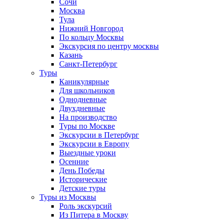
Сочи
Москва
Тула
Нижний Новгород
По кольцу Москвы
Экскурсия по центру москвы
Казань
Санкт-Петербург
Туры
Каникулярные
Для школьников
Однодневные
Двухдневные
На производство
Туры по Москве
Экскурсии в Петербург
Экскурсии в Европу
Выездные уроки
Осенние
День Победы
Исторические
Детские туры
Туры из Москвы
Роль экскурсий
Из Питера в Москву