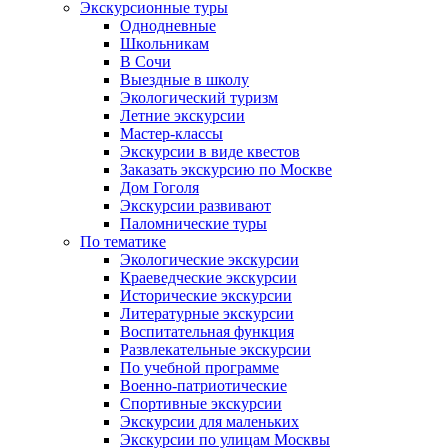
Экскурсионные туры
Однодневные
Школьникам
В Сочи
Выездные в школу
Экологический туризм
Летние экскурсии
Мастер-классы
Экскурсии в виде квестов
Заказать экскурсию по Москве
Дом Гоголя
Экскурсии развивают
Паломнические туры
По тематике
Экологические экскурсии
Краеведческие экскурсии
Исторические экскурсии
Литературные экскурсии
Воспитательная функция
Развлекательные экскурсии
По учебной программе
Военно-патриотические
Спортивные экскурсии
Экскурсии для маленьких
Экскурсии по улицам Москвы