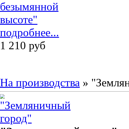
подробнее...
1 210
руб
На производства
» "Земля