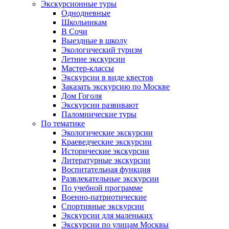
Экскурсионные туры
Однодневные
Школьникам
В Сочи
Выездные в школу
Экологический туризм
Летние экскурсии
Мастер-классы
Экскурсии в виде квестов
Заказать экскурсию по Москве
Дом Гоголя
Экскурсии развивают
Паломнические туры
По тематике
Экологические экскурсии
Краеведческие экскурсии
Исторические экскурсии
Литературные экскурсии
Воспитательная функция
Развлекательные экскурсии
По учебной программе
Военно-патриотические
Спортивные экскурсии
Экскурсии для маленьких
Экскурсии по улицам Москвы