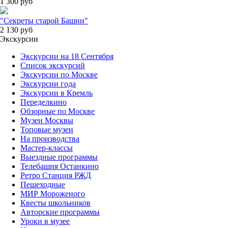
1 300
руб
"Секреты старой Башни"
2 130
руб
Экскурсии
Экскурсии на 18 Сентября
Список экскурсий
Экскурсии по Москве
Экскурсии года
Экскурсии в Кремль
Переделкино
Обзорные по Москве
Музеи Москвы
Топовые музеи
На производства
Мастер-классы
Выездные программы
Телебашня Останкино
Ретро Станция РЖД
Пешеходные
МИР Мороженого
Квесты школьников
Авторские программы
Уроки в музее