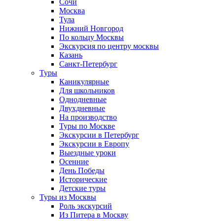
Сочи
Москва
Тула
Нижний Новгород
По кольцу Москвы
Экскурсия по центру москвы
Казань
Санкт-Петербург
Туры
Каникулярные
Для школьников
Однодневные
Двухдневные
На производство
Туры по Москве
Экскурсии в Петербург
Экскурсии в Европу
Выездные уроки
Осенние
День Победы
Исторические
Детские туры
Туры из Москвы
Роль экскурсий
Из Питера в Москву