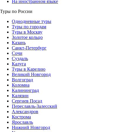
На иностранном языке
Туры по России
Однодневные туры
Туры по городам
Туры в Москву
Золотое кольцо
Казань
Санкт-Петербург
Сочи
Суздаль
Калуга
Туры в Карелию
Великий Новгород
Волгоград
Коломна
Калининград
Калязин
Сергиев Посад
Переславль-Залесский
Александров
Кострома
Ярославль
Нижний Новгород