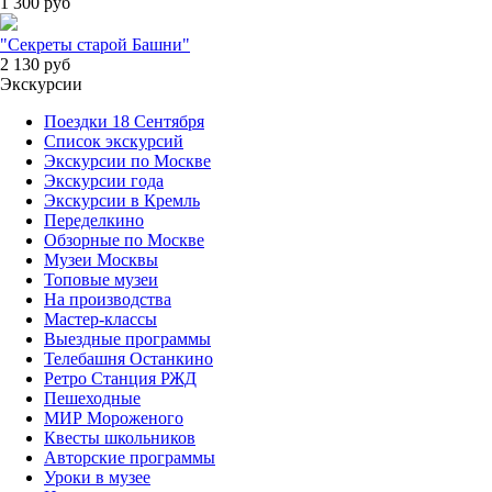
1 300
руб
"Секреты старой Башни"
2 130
руб
Экскурсии
Поездки 18 Сентября
Список экскурсий
Экскурсии по Москве
Экскурсии года
Экскурсии в Кремль
Переделкино
Обзорные по Москве
Музеи Москвы
Топовые музеи
На производства
Мастер-классы
Выездные программы
Телебашня Останкино
Ретро Станция РЖД
Пешеходные
МИР Мороженого
Квесты школьников
Авторские программы
Уроки в музее