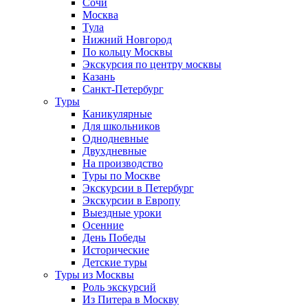
Сочи
Москва
Тула
Нижний Новгород
По кольцу Москвы
Экскурсия по центру москвы
Казань
Санкт-Петербург
Туры
Каникулярные
Для школьников
Однодневные
Двухдневные
На производство
Туры по Москве
Экскурсии в Петербург
Экскурсии в Европу
Выездные уроки
Осенние
День Победы
Исторические
Детские туры
Туры из Москвы
Роль экскурсий
Из Питера в Москву