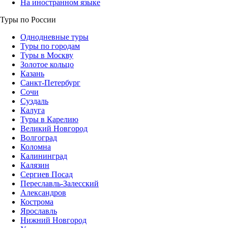
На иностранном языке
Туры по России
Однодневные туры
Туры по городам
Туры в Москву
Золотое кольцо
Казань
Санкт-Петербург
Сочи
Суздаль
Калуга
Туры в Карелию
Великий Новгород
Волгоград
Коломна
Калининград
Калязин
Сергиев Посад
Переславль-Залесский
Александров
Кострома
Ярославль
Нижний Новгород