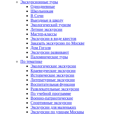
Экскурсионные туры
Однодневные
Школьникам
В Сочи
Выездные в школу
Экологический туризм
Летние экскурсии
Мастер-классы
Экскурсии в виде квестов
Заказать экскурсию по Москве
Дом Гоголя
Экскурсии развивают
Паломнические туры
По тематике
Экологические экскурсии
Краеведческие экскурсии
Исторические экскурсии
Литературные экскурсии
Воспитательная функция
Развлекательные экскурсии
По учебной программе
Военно-патриотические
Спортивные экскурсии
Экскурсии для маленьких
Экскурсии по улицам Москвы