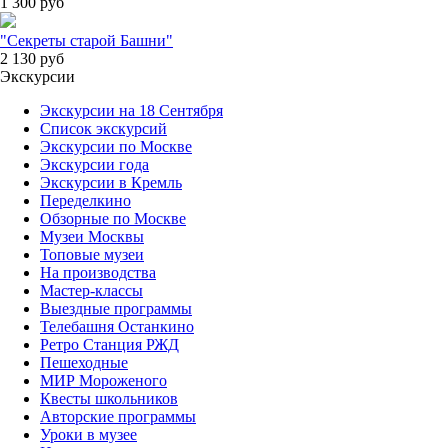
1 300
руб
"Секреты старой Башни"
2 130
руб
Экскурсии
Экскурсии на 18 Сентября
Список экскурсий
Экскурсии по Москве
Экскурсии года
Экскурсии в Кремль
Переделкино
Обзорные по Москве
Музеи Москвы
Топовые музеи
На производства
Мастер-классы
Выездные программы
Телебашня Останкино
Ретро Станция РЖД
Пешеходные
МИР Мороженого
Квесты школьников
Авторские программы
Уроки в музее