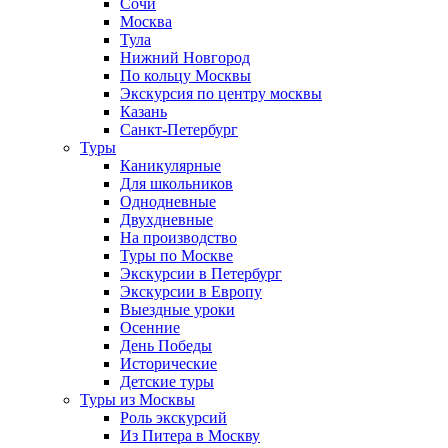
Сочи
Москва
Тула
Нижний Новгород
По кольцу Москвы
Экскурсия по центру москвы
Казань
Санкт-Петербург
Туры
Каникулярные
Для школьников
Однодневные
Двухдневные
На производство
Туры по Москве
Экскурсии в Петербург
Экскурсии в Европу
Выездные уроки
Осенние
День Победы
Исторические
Детские туры
Туры из Москвы
Роль экскурсий
Из Питера в Москву