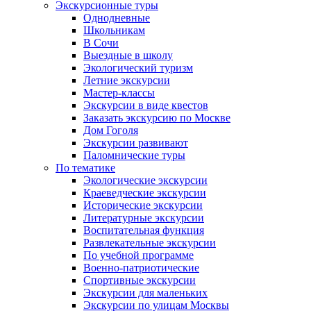
Экскурсионные туры
Однодневные
Школьникам
В Сочи
Выездные в школу
Экологический туризм
Летние экскурсии
Мастер-классы
Экскурсии в виде квестов
Заказать экскурсию по Москве
Дом Гоголя
Экскурсии развивают
Паломнические туры
По тематике
Экологические экскурсии
Краеведческие экскурсии
Исторические экскурсии
Литературные экскурсии
Воспитательная функция
Развлекательные экскурсии
По учебной программе
Военно-патриотические
Спортивные экскурсии
Экскурсии для маленьких
Экскурсии по улицам Москвы