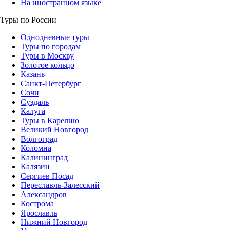
На иностранном языке
Туры по России
Однодневные туры
Туры по городам
Туры в Москву
Золотое кольцо
Казань
Санкт-Петербург
Сочи
Суздаль
Калуга
Туры в Карелию
Великий Новгород
Волгоград
Коломна
Калининград
Калязин
Сергиев Посад
Переславль-Залесский
Александров
Кострома
Ярославль
Нижний Новгород