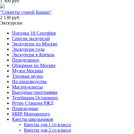
1 300
руб
"Секреты старой Башни"
2 130
руб
Экскурсии
Поездки 18 Сентября
Список экскурсий
Экскурсии по Москве
Экскурсии года
Экскурсии в Кремль
Переделкино
Обзорные по Москве
Музеи Москвы
Топовые музеи
На производства
Мастер-классы
Выездные программы
Телебашня Останкино
Ретро Станция РЖД
Пешеходные
МИР Мороженого
Квесты школьников
Квесты для 1 го класса
Квесты для 2 го класса