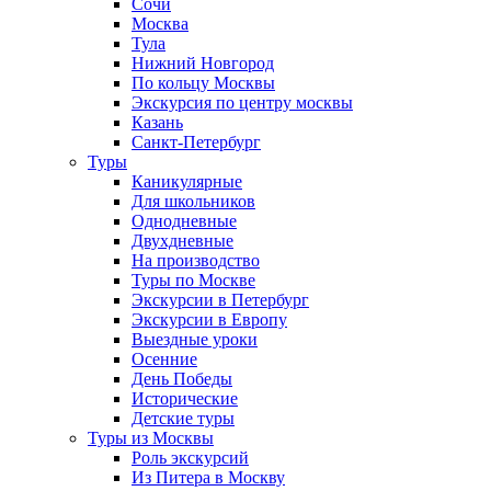
Сочи
Москва
Тула
Нижний Новгород
По кольцу Москвы
Экскурсия по центру москвы
Казань
Санкт-Петербург
Туры
Каникулярные
Для школьников
Однодневные
Двухдневные
На производство
Туры по Москве
Экскурсии в Петербург
Экскурсии в Европу
Выездные уроки
Осенние
День Победы
Исторические
Детские туры
Туры из Москвы
Роль экскурсий
Из Питера в Москву