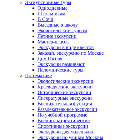
Экскурсионные туры
Однодневные
Школьникам
В Сочи
Выездные в школу
Экологический туризм
Летние экскурсии
Мастер-классы
Экскурсии в виде квестов
Заказать экскурсию по Москве
Дом Гоголя
Экскурсии развивают
Паломнические туры
По тематике
Экологические экскурсии
Краеведческие экскурсии
Исторические экскурсии
Литературные экскурсии
Воспитательная функция
Развлекательные экскурсии
По учебной программе
Военно-патриотические
Спортивные экскурсии
Экскурсии для маленьких
Экскурсии по улицам Москвы