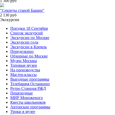
1 300
руб
"Секреты старой Башни"
2 130
руб
Экскурсии
Поездки 18 Сентября
Список экскурсий
Экскурсии по Москве
Экскурсии года
Экскурсии в Кремль
Переделкино
Обзорные по Москве
Музеи Москвы
Топовые музеи
На производства
Мастер-классы
Выездные программы
Телебашня Останкино
Ретро Станция РЖД
Пешеходные
МИР Мороженого
Квесты школьников
Авторские программы
Уроки в музее