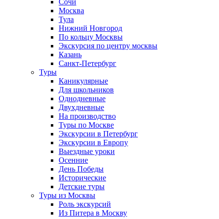
Сочи
Москва
Тула
Нижний Новгород
По кольцу Москвы
Экскурсия по центру москвы
Казань
Санкт-Петербург
Туры
Каникулярные
Для школьников
Однодневные
Двухдневные
На производство
Туры по Москве
Экскурсии в Петербург
Экскурсии в Европу
Выездные уроки
Осенние
День Победы
Исторические
Детские туры
Туры из Москвы
Роль экскурсий
Из Питера в Москву