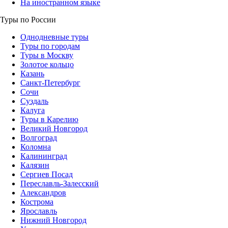
На иностранном языке
Туры по России
Однодневные туры
Туры по городам
Туры в Москву
Золотое кольцо
Казань
Санкт-Петербург
Сочи
Суздаль
Калуга
Туры в Карелию
Великий Новгород
Волгоград
Коломна
Калининград
Калязин
Сергиев Посад
Переславль-Залесский
Александров
Кострома
Ярославль
Нижний Новгород