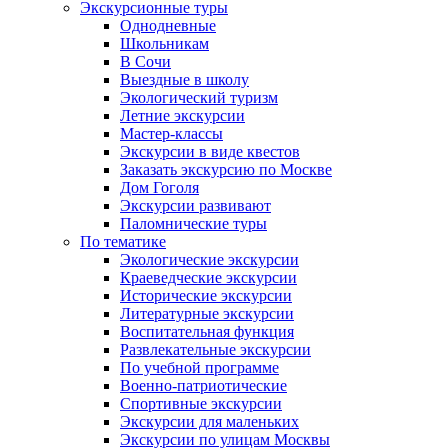
Экскурсионные туры
Однодневные
Школьникам
В Сочи
Выездные в школу
Экологический туризм
Летние экскурсии
Мастер-классы
Экскурсии в виде квестов
Заказать экскурсию по Москве
Дом Гоголя
Экскурсии развивают
Паломнические туры
По тематике
Экологические экскурсии
Краеведческие экскурсии
Исторические экскурсии
Литературные экскурсии
Воспитательная функция
Развлекательные экскурсии
По учебной программе
Военно-патриотические
Спортивные экскурсии
Экскурсии для маленьких
Экскурсии по улицам Москвы