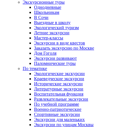
Экскурсионные туры
Однодневные
Школьникам
В Сочи
Выездные в школу
Экологический туризм
Летние экскурсии
Мастер-классы
Экскурсии в виде квестов
Заказать экскурсию по Москве
Дом Гоголя
Экскурсии развивают
Паломнические туры
По тематике
Экологические экскурсии
Краеведческие экскурсии
Исторические экскурсии
Литературные экскурсии
Воспитательная функция
Развлекательные экскурсии
По учебной программе
Военно-патриотические
Спортивные экскурсии
Экскурсии для маленьких
Экскурсии по улицам Москвы