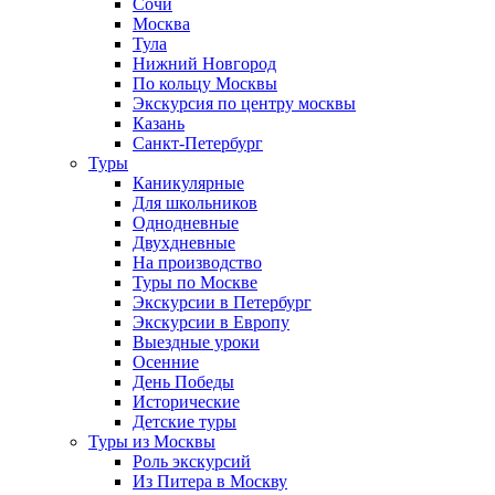
Сочи
Москва
Тула
Нижний Новгород
По кольцу Москвы
Экскурсия по центру москвы
Казань
Санкт-Петербург
Туры
Каникулярные
Для школьников
Однодневные
Двухдневные
На производство
Туры по Москве
Экскурсии в Петербург
Экскурсии в Европу
Выездные уроки
Осенние
День Победы
Исторические
Детские туры
Туры из Москвы
Роль экскурсий
Из Питера в Москву