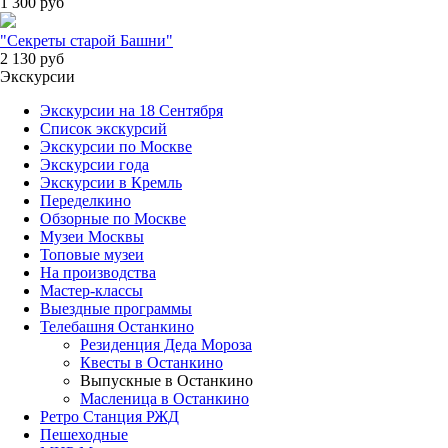
1 300
руб
"Секреты старой Башни"
2 130
руб
Экскурсии
Экскурсии на 18 Сентября
Список экскурсий
Экскурсии по Москве
Экскурсии года
Экскурсии в Кремль
Переделкино
Обзорные по Москве
Музеи Москвы
Топовые музеи
На производства
Мастер-классы
Выездные программы
Телебашня Останкино
Резиденция Деда Мороза
Квесты в Останкино
Выпускные в Останкино
Масленица в Останкино
Ретро Станция РЖД
Пешеходные