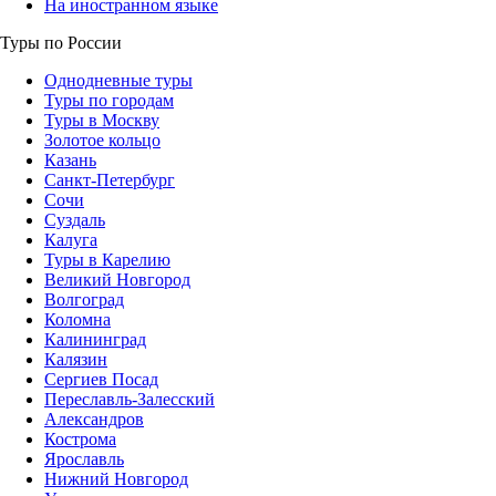
На иностранном языке
Туры по России
Однодневные туры
Туры по городам
Туры в Москву
Золотое кольцо
Казань
Санкт-Петербург
Сочи
Суздаль
Калуга
Туры в Карелию
Великий Новгород
Волгоград
Коломна
Калининград
Калязин
Сергиев Посад
Переславль-Залесский
Александров
Кострома
Ярославль
Нижний Новгород