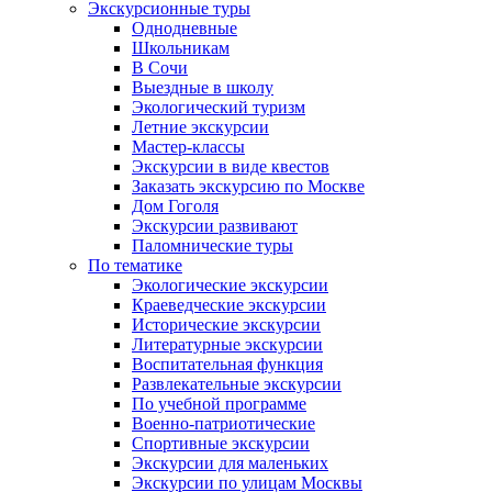
Экскурсионные туры
Однодневные
Школьникам
В Сочи
Выездные в школу
Экологический туризм
Летние экскурсии
Мастер-классы
Экскурсии в виде квестов
Заказать экскурсию по Москве
Дом Гоголя
Экскурсии развивают
Паломнические туры
По тематике
Экологические экскурсии
Краеведческие экскурсии
Исторические экскурсии
Литературные экскурсии
Воспитательная функция
Развлекательные экскурсии
По учебной программе
Военно-патриотические
Спортивные экскурсии
Экскурсии для маленьких
Экскурсии по улицам Москвы