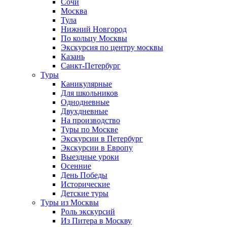
Сочи
Москва
Тула
Нижний Новгород
По кольцу Москвы
Экскурсия по центру москвы
Казань
Санкт-Петербург
Туры
Каникулярные
Для школьников
Однодневные
Двухдневные
На производство
Туры по Москве
Экскурсии в Петербург
Экскурсии в Европу
Выездные уроки
Осенние
День Победы
Исторические
Детские туры
Туры из Москвы
Роль экскурсий
Из Питера в Москву