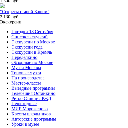
1 300
руб
"Секреты старой Башни"
2 130
руб
Экскурсии
Поездки 18 Сентября
Список экскурсий
Экскурсии по Москве
Экскурсии года
Экскурсии в Кремль
Переделкино
Обзорные по Москве
Музеи Москвы
Топовые музеи
На производства
Мастер-классы
Выездные программы
Телебашня Останкино
Ретро Станция РЖД
Пешеходные
МИР Мороженого
Квесты школьников
Авторские программы
Уроки в музее