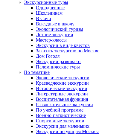
Экскурсионные туры
Однодневные
Школьникам
В Сочи
Выездные в школу
Экологический туризм
Летние экскурсии
Мастер-классы
Экскурсии в виде квестов
Заказать экскурсию по Москве
Дом Гоголя
Экскурсии развивают
Паломнические туры
По тематике
Экологические экскурсии
Краеведческие экскурсии
Исторические экскурсии
Литературные экскурсии
Воспитательная функция
Развлекательные экскурсии
По учебной программе
Военно-патриотические
Спортивные экскурсии
Экскурсии для маленьких
Экскурсии по улицам Москвы