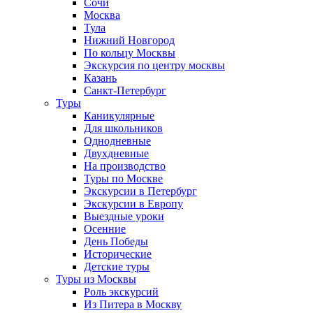
Сочи
Москва
Тула
Нижний Новгород
По кольцу Москвы
Экскурсия по центру москвы
Казань
Санкт-Петербург
Туры
Каникулярные
Для школьников
Однодневные
Двухдневные
На производство
Туры по Москве
Экскурсии в Петербург
Экскурсии в Европу
Выездные уроки
Осенние
День Победы
Исторические
Детские туры
Туры из Москвы
Роль экскурсий
Из Питера в Москву