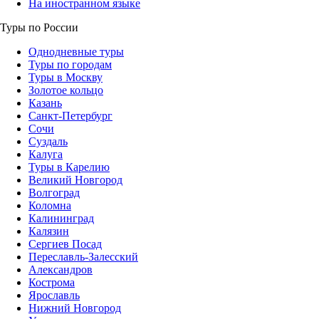
На иностранном языке
Туры по России
Однодневные туры
Туры по городам
Туры в Москву
Золотое кольцо
Казань
Санкт-Петербург
Сочи
Суздаль
Калуга
Туры в Карелию
Великий Новгород
Волгоград
Коломна
Калининград
Калязин
Сергиев Посад
Переславль-Залесский
Александров
Кострома
Ярославль
Нижний Новгород