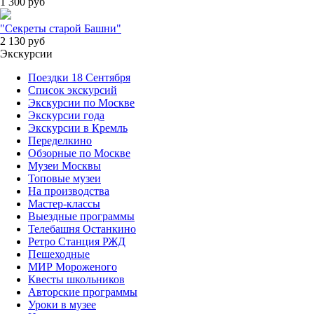
1 300
руб
"Секреты старой Башни"
2 130
руб
Экскурсии
Поездки 18 Сентября
Список экскурсий
Экскурсии по Москве
Экскурсии года
Экскурсии в Кремль
Переделкино
Обзорные по Москве
Музеи Москвы
Топовые музеи
На производства
Мастер-классы
Выездные программы
Телебашня Останкино
Ретро Станция РЖД
Пешеходные
МИР Мороженого
Квесты школьников
Авторские программы
Уроки в музее