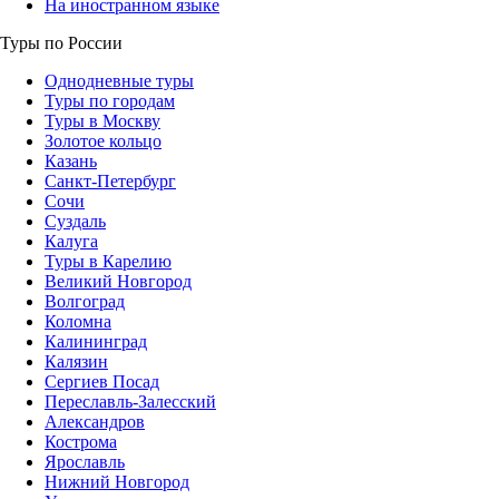
На иностранном языке
Туры по России
Однодневные туры
Туры по городам
Туры в Москву
Золотое кольцо
Казань
Санкт-Петербург
Сочи
Суздаль
Калуга
Туры в Карелию
Великий Новгород
Волгоград
Коломна
Калининград
Калязин
Сергиев Посад
Переславль-Залесский
Александров
Кострома
Ярославль
Нижний Новгород