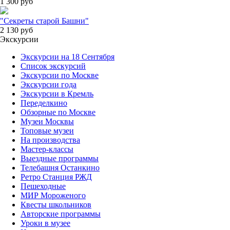
1 300
руб
"Секреты старой Башни"
2 130
руб
Экскурсии
Экскурсии на 18 Сентября
Список экскурсий
Экскурсии по Москве
Экскурсии года
Экскурсии в Кремль
Переделкино
Обзорные по Москве
Музеи Москвы
Топовые музеи
На производства
Мастер-классы
Выездные программы
Телебашня Останкино
Ретро Станция РЖД
Пешеходные
МИР Мороженого
Квесты школьников
Авторские программы
Уроки в музее