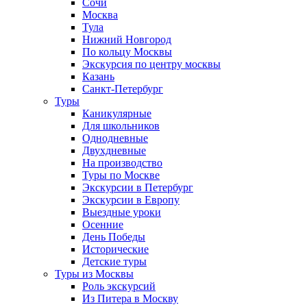
Сочи
Москва
Тула
Нижний Новгород
По кольцу Москвы
Экскурсия по центру москвы
Казань
Санкт-Петербург
Туры
Каникулярные
Для школьников
Однодневные
Двухдневные
На производство
Туры по Москве
Экскурсии в Петербург
Экскурсии в Европу
Выездные уроки
Осенние
День Победы
Исторические
Детские туры
Туры из Москвы
Роль экскурсий
Из Питера в Москву