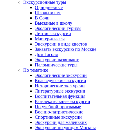
Экскурсионные туры
Однодневные
Школьникам
В Сочи
Выездные в школу
Экологический туризм
Летние экскурсии
Мастер-классы
Экскурсии в виде квестов
Заказать экскурсию по Москве
Дом Гоголя
Экскурсии развивают
Паломнические туры
По тематике
Экологические экскурсии
Краеведческие экскурсии
Исторические экскурсии
Литературные экскурсии
Воспитательная функция
Развлекательные экскурсии
По учебной программе
Военно-патриотические
Спортивные экскурсии
Экскурсии для маленьких
Экскурсии по улицам Москвы