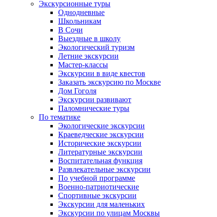
Экскурсионные туры
Однодневные
Школьникам
В Сочи
Выездные в школу
Экологический туризм
Летние экскурсии
Мастер-классы
Экскурсии в виде квестов
Заказать экскурсию по Москве
Дом Гоголя
Экскурсии развивают
Паломнические туры
По тематике
Экологические экскурсии
Краеведческие экскурсии
Исторические экскурсии
Литературные экскурсии
Воспитательная функция
Развлекательные экскурсии
По учебной программе
Военно-патриотические
Спортивные экскурсии
Экскурсии для маленьких
Экскурсии по улицам Москвы