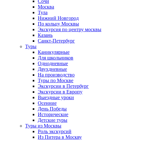
Сочи
Москва
Тула
Нижний Новгород
По кольцу Москвы
Экскурсия по центру москвы
Казань
Санкт-Петербург
Туры
Каникулярные
Для школьников
Однодневные
Двухдневные
На производство
Туры по Москве
Экскурсии в Петербург
Экскурсии в Европу
Выездные уроки
Осенние
День Победы
Исторические
Детские туры
Туры из Москвы
Роль экскурсий
Из Питера в Москву