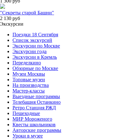
1 300
руб
"Секреты старой Башни"
2 130
руб
Экскурсии
Поездки 18 Сентября
Список экскурсий
Экскурсии по Москве
Экскурсии года
Экскурсии в Кремль
Переделкино
Обзорные по Москве
Музеи Москвы
Топовые музеи
На производства
Мастер-классы
Выездные программы
Телебашня Останкино
Ретро Станция РЖД
Пешеходные
МИР Мороженого
Квесты школьников
Авторские программы
Уроки в музее