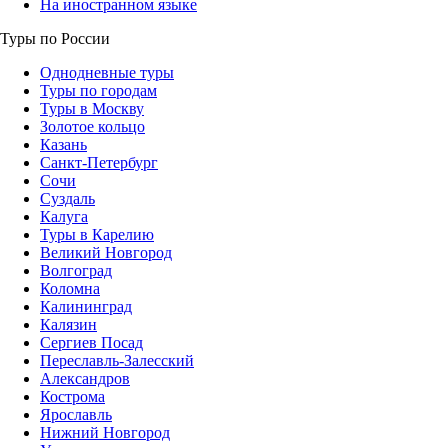
На иностранном языке
Туры по России
Однодневные туры
Туры по городам
Туры в Москву
Золотое кольцо
Казань
Санкт-Петербург
Сочи
Суздаль
Калуга
Туры в Карелию
Великий Новгород
Волгоград
Коломна
Калининград
Калязин
Сергиев Посад
Переславль-Залесский
Александров
Кострома
Ярославль
Нижний Новгород