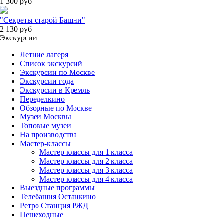
1 300
руб
"Секреты старой Башни"
2 130
руб
Экскурсии
Летние лагеря
Список экскурсий
Экскурсии по Москве
Экскурсии года
Экскурсии в Кремль
Переделкино
Обзорные по Москве
Музеи Москвы
Топовые музеи
На производства
Мастер-классы
Мастер классы для 1 класса
Мастер классы для 2 класса
Мастер классы для 3 класса
Мастер классы для 4 класса
Выездные программы
Телебашня Останкино
Ретро Станция РЖД
Пешеходные