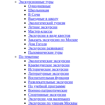
Экскурсионные туры
Однодневные
Школьникам
В Сочи
Выездные в школу
Экологический туризм
Летние экскурсии
Мастер-классы
Экскурсии в виде квестов
Заказать экскурсию по Москве
Дом Гоголя
Экскурсии развивают
Паломнические туры
По тематике
Экологические экскурсии
Краеведческие экскурсии
Исторические экскурсии
Литературные экскурсии
Воспитательная функция
Развлекательные экскурсии
По учебной программе
Военно-патриотические
Спортивные экскурсии
Экскурсии для маленьких
Экскурсии по улицам Москвы