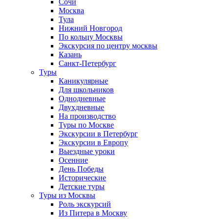
Сочи
Москва
Тула
Нижний Новгород
По кольцу Москвы
Экскурсия по центру москвы
Казань
Санкт-Петербург
Туры
Каникулярные
Для школьников
Однодневные
Двухдневные
На производство
Туры по Москве
Экскурсии в Петербург
Экскурсии в Европу
Выездные уроки
Осенние
День Победы
Исторические
Детские туры
Туры из Москвы
Роль экскурсий
Из Питера в Москву