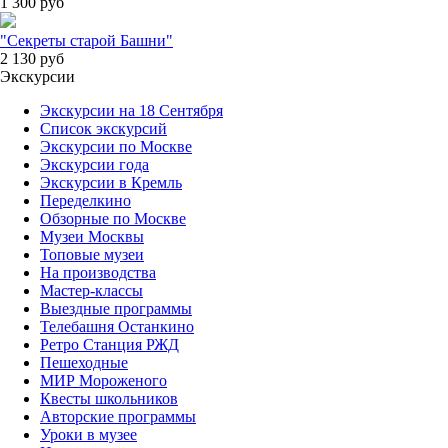
1 300
руб
"Секреты старой Башни"
2 130
руб
Экскурсии
Экскурсии на 18 Сентября
Список экскурсий
Экскурсии по Москве
Экскурсии года
Экскурсии в Кремль
Переделкино
Обзорные по Москве
Музеи Москвы
Топовые музеи
На производства
Мастер-классы
Выездные программы
Телебашня Останкино
Ретро Станция РЖД
Пешеходные
МИР Мороженого
Квесты школьников
Авторские программы
Уроки в музее