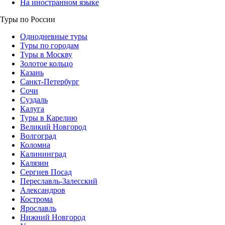
На иностранном языке
Туры по России
Однодневные туры
Туры по городам
Туры в Москву
Золотое кольцо
Казань
Санкт-Петербург
Сочи
Суздаль
Калуга
Туры в Карелию
Великий Новгород
Волгоград
Коломна
Калининград
Калязин
Сергиев Посад
Переславль-Залесский
Александров
Кострома
Ярославль
Нижний Новгород