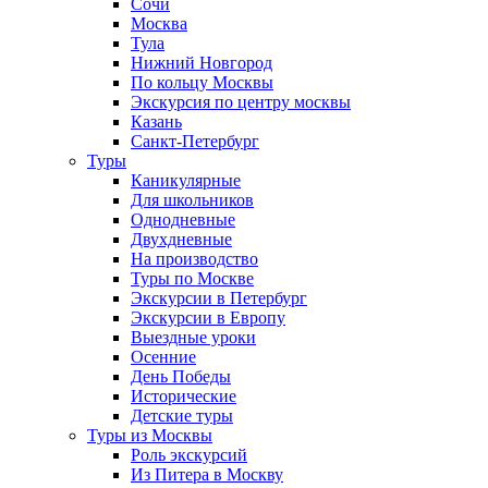
Сочи
Москва
Тула
Нижний Новгород
По кольцу Москвы
Экскурсия по центру москвы
Казань
Санкт-Петербург
Туры
Каникулярные
Для школьников
Однодневные
Двухдневные
На производство
Туры по Москве
Экскурсии в Петербург
Экскурсии в Европу
Выездные уроки
Осенние
День Победы
Исторические
Детские туры
Туры из Москвы
Роль экскурсий
Из Питера в Москву