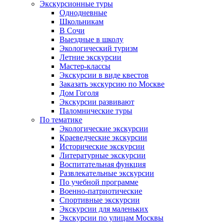
Экскурсионные туры
Однодневные
Школьникам
В Сочи
Выездные в школу
Экологический туризм
Летние экскурсии
Мастер-классы
Экскурсии в виде квестов
Заказать экскурсию по Москве
Дом Гоголя
Экскурсии развивают
Паломнические туры
По тематике
Экологические экскурсии
Краеведческие экскурсии
Исторические экскурсии
Литературные экскурсии
Воспитательная функция
Развлекательные экскурсии
По учебной программе
Военно-патриотические
Спортивные экскурсии
Экскурсии для маленьких
Экскурсии по улицам Москвы