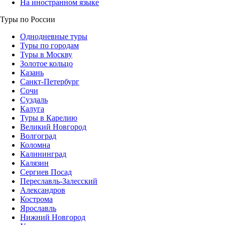
На иностранном языке
Туры по России
Однодневные туры
Туры по городам
Туры в Москву
Золотое кольцо
Казань
Санкт-Петербург
Сочи
Суздаль
Калуга
Туры в Карелию
Великий Новгород
Волгоград
Коломна
Калининград
Калязин
Сергиев Посад
Переславль-Залесский
Александров
Кострома
Ярославль
Нижний Новгород