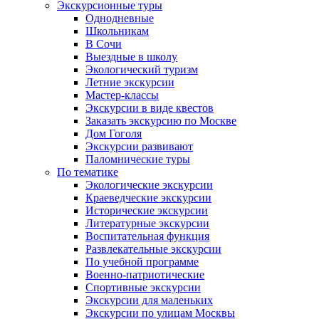
Экскурсионные туры
Однодневные
Школьникам
В Сочи
Выездные в школу
Экологический туризм
Летние экскурсии
Мастер-классы
Экскурсии в виде квестов
Заказать экскурсию по Москве
Дом Гоголя
Экскурсии развивают
Паломнические туры
По тематике
Экологические экскурсии
Краеведческие экскурсии
Исторические экскурсии
Литературные экскурсии
Воспитательная функция
Развлекательные экскурсии
По учебной программе
Военно-патриотические
Спортивные экскурсии
Экскурсии для маленьких
Экскурсии по улицам Москвы