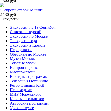
1 300
руб
"Секреты старой Башни"
2 130
руб
Экскурсии
Экскурсии на 18 Сентября
Список экскурсий
Экскурсии по Москве
Экскурсии года
Экскурсии в Кремль
Переделкино
Обзорные по Москве
Музеи Москвы
Топовые музеи
На производства
Мастер-классы
Выездные программы
Телебашня Останкино
Ретро Станция РЖД
Пешеходные
МИР Мороженого
Квесты школьников
Авторские программы
Уроки в музее