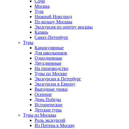
Сочи
Москва
Тула
Нижний Новгород
По кольцу Москвы
Экскурсия по центру москвы
Казань
Санкт-Петербург
Туры
Каникулярные
Для школьников
Однодневные
Двухдневные
На производство
Туры по Москве
Экскурсии в Петербург
Экскурсии в Европу
Выездные уроки
Осенние
День Победы
Исторические
Детские туры
Туры из Москвы
Роль экскурсий
Из Питера в Москву