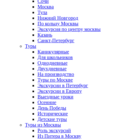
Сочи
Москва
Тула
Нижний Новгород
По кольцу Москвы
Экскурсия по центру москвы
Казань
Санкт-Петербург
Туры
Каникулярные
Для школьников
Однодневные
Двухдневные
На производство
Туры по Москве
Экскурсии в Петербург
Экскурсии в Европу
Выездные уроки
Осенние
День Победы
Исторические
Детские туры
Туры из Москвы
Роль экскурсий
Из Питера в Москву