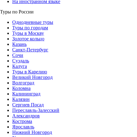
На иностранном языке
Туры по России
Однодневные туры
Туры по городам
Туры в Москву
Золотое кольцо
Казань
Санкт-Петербург
Сочи
Суздаль
Калуга
Туры в Карелию
Великий Новгород
Волгоград
Коломна
Калининград
Калязин
Сергиев Посад
Переславль-Залесский
Александров
Кострома
Ярославль
Нижний Новгород