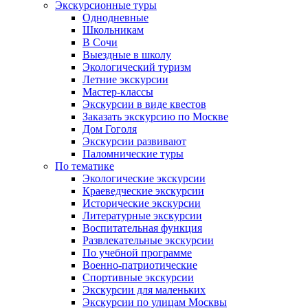
Экскурсионные туры
Однодневные
Школьникам
В Сочи
Выездные в школу
Экологический туризм
Летние экскурсии
Мастер-классы
Экскурсии в виде квестов
Заказать экскурсию по Москве
Дом Гоголя
Экскурсии развивают
Паломнические туры
По тематике
Экологические экскурсии
Краеведческие экскурсии
Исторические экскурсии
Литературные экскурсии
Воспитательная функция
Развлекательные экскурсии
По учебной программе
Военно-патриотические
Спортивные экскурсии
Экскурсии для маленьких
Экскурсии по улицам Москвы