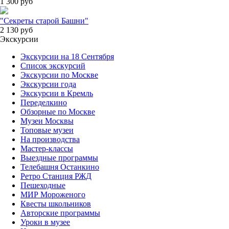
1 300
руб
"Секреты старой Башни"
2 130
руб
Экскурсии
Экскурсии на 18 Сентября
Список экскурсий
Экскурсии по Москве
Экскурсии года
Экскурсии в Кремль
Переделкино
Обзорные по Москве
Музеи Москвы
Топовые музеи
На производства
Мастер-классы
Выездные программы
Телебашня Останкино
Ретро Станция РЖД
Пешеходные
МИР Мороженого
Квесты школьников
Авторские программы
Уроки в музее