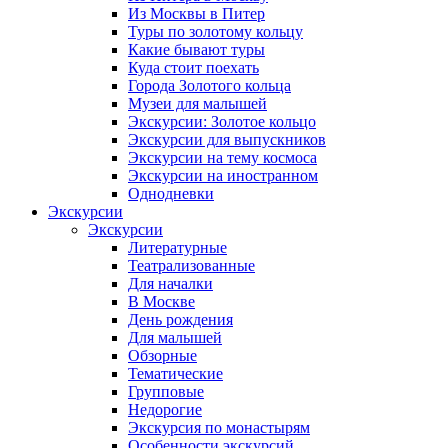
Из Москвы в Питер
Туры по золотому кольцу
Какие бывают туры
Куда стоит поехать
Города Золотого кольца
Музеи для малышей
Экскурсии: Золотое кольцо
Экскурсии для выпускников
Экскурсии на тему космоса
Экскурсии на иностранном
Однодневки
Экскурсии
Экскурсии
Литературные
Театрализованные
Для началки
В Москве
День рождения
Для малышей
Обзорные
Тематические
Групповые
Недорогие
Экскурсия по монастырям
Особенности экскурсий