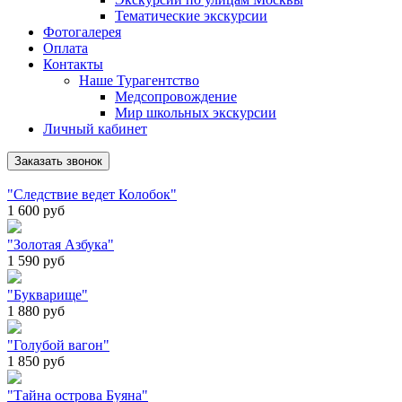
Тематические экскурсии
Фотогалерея
Оплата
Контакты
Наше Турагентство
Медсопровождение
Мир школьных экскурсии
Личный кабинет
Заказать звонок
"Следствие ведет Колобок"
1 600
руб
"Золотая Азбука"
1 590
руб
"Букварище"
1 880
руб
"Голубой вагон"
1 850
руб
"Тайна острова Буяна"