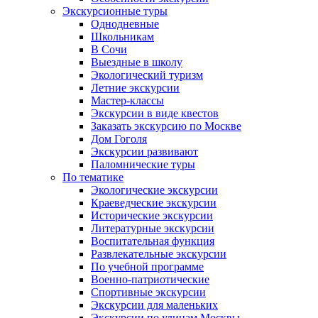
Экскурсионные туры
Однодневные
Школьникам
В Сочи
Выездные в школу
Экологический туризм
Летние экскурсии
Мастер-классы
Экскурсии в виде квестов
Заказать экскурсию по Москве
Дом Гоголя
Экскурсии развивают
Паломнические туры
По тематике
Экологические экскурсии
Краеведческие экскурсии
Исторические экскурсии
Литературные экскурсии
Воспитательная функция
Развлекательные экскурсии
По учебной программе
Военно-патриотические
Спортивные экскурсии
Экскурсии для маленьких
Экскурсии по улицам Москвы