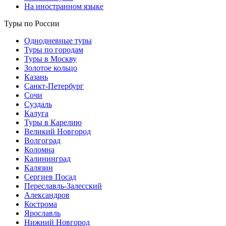
На иностранном языке
Туры по России
Однодневные туры
Туры по городам
Туры в Москву
Золотое кольцо
Казань
Санкт-Петербург
Сочи
Суздаль
Калуга
Туры в Карелию
Великий Новгород
Волгоград
Коломна
Калининград
Калязин
Сергиев Посад
Переславль-Залесский
Александров
Кострома
Ярославль
Нижний Новгород